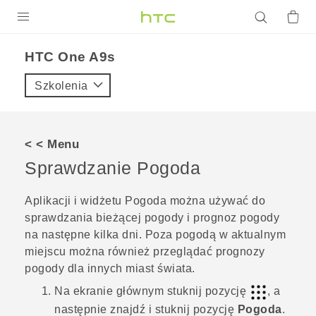
PRODUKTY
HTC One A9s‎
VIVE
Szkolenia
G REIGNS
SMARTFONY
< < Menu
AKCESORIA
Sprawdzanie
Pogoda
VIVERSE
Aplikacji i widżetu
Pogoda
można używać do
sprawdzania bieżącej pogody i prognoz pogody
POMOC TECHNICZNA
na następne kilka dni. Poza pogodą w aktualnym
Urządzenia i akcesoria HTC
Zaloguj się
miejscu można również przeglądać prognozy
pogody dla innych miast świata.
Na
ekranie głównym
stuknij pozycję
, a
następnie znajdź i stuknij pozycję
Pogoda
.