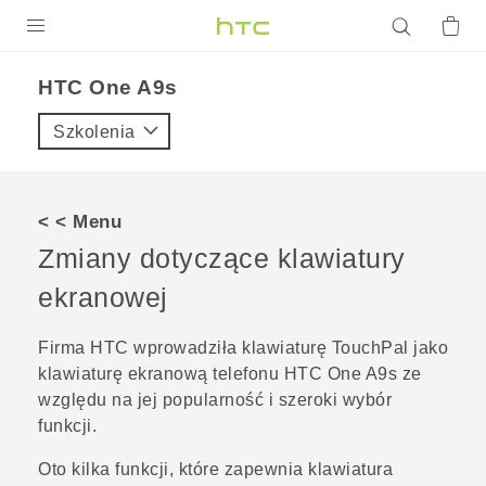
PRODUKTY
HTC One A9s‎
VIVE
Szkolenia
G REIGNS
SMARTFONY
< < Menu
AKCESORIA
Zmiany dotyczące klawiatury
VIVERSE
ekranowej
POMOC TECHNICZNA
Firma HTC wprowadziła klawiaturę
TouchPal
jako
klawiaturę ekranową telefonu
HTC One A9s
ze
Urządzenia i akcesoria HTC
Zaloguj się
względu na jej popularność i szeroki wybór
funkcji.
Oto kilka funkcji, które zapewnia klawiatura