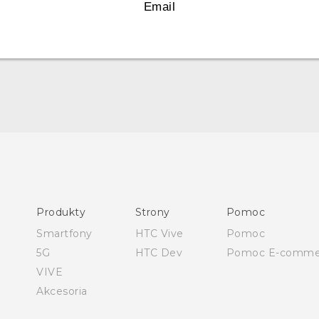
Email
Polish - Skrócony przewodnik
Polish - Podręczniki użytkownika
Polish - Wytyczne dotyczące bezpieczeństwa i wytyczne
wymagane przez prawo
Produkty
Strony
Pomoc
English - Quick start guide
Smartfony
HTC Vive
Pomoc
English - User manual
5G
HTC Dev
Pomoc E-comme
English - Safety and regulatory guide
VIVE
Akcesoria