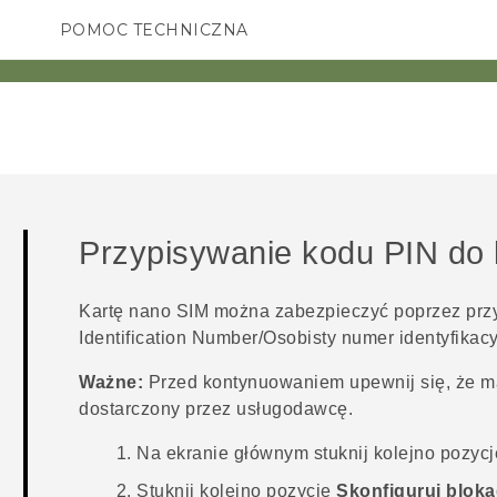
POMOC TECHNICZNA
Urządzenia i akcesoria HTC
SMARTFONY
AKCESORIA
Przypisywanie kodu PIN do 
Kartę
nano SIM
można zabezpieczyć poprzez przyp
Identification Number/Osobisty numer identyfikacy
Ważne:
Przed kontynuowaniem upewnij się, że m
dostarczony przez usługodawcę.
Na
ekranie głównym
stuknij kolejno pozyc
Stuknij kolejno pozycje
Skonfiguruj bloka