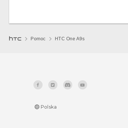
Masz problemy ze sprzętem
lub połączeniem?
Pomoc
HTC One A9s‎
Polska