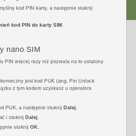
ślny kod PIN karty, a następnie stuknij
ień kod PIN do karty SIM
.
ty
nano SIM
PIN więcej razy niż pozwala na to ustalony
 konieczny jest kod PUK (ang. Pin Unlock
ązku z tym kodem uzyskasz u operatora
od PUK, a następnie stuknij
Dalej
.
ć i stuknij
Dalej
.
pnie stuknij
OK
.