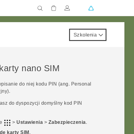
Szkolenia
karty
nano SIM
isanie do niej kodu PIN (ang. Personal
jny).
asz do dyspozycji domyślny kod PIN
je
>
Ustawienia
>
Zabezpieczenia
.
dę karty SIM
.