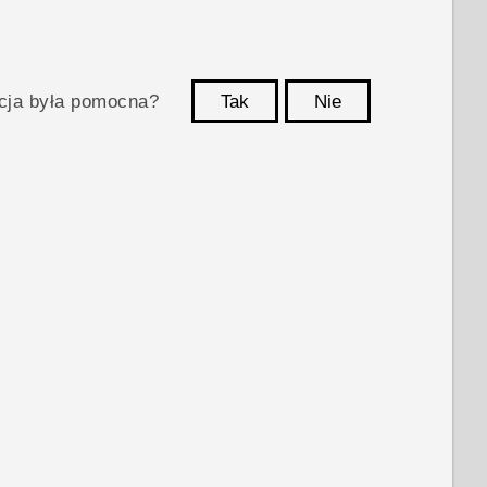
acja była pomocna?
Tak
Nie
Dziękujemy!