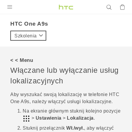
PRODUKTY
HTC One A9s‎
VIVE
Szkolenia
G REIGNS
SMARTFONY
< < Menu
AKCESORIA
Włączane lub wyłączanie usług
VIVERSE
lokalizacyjnych
POMOC TECHNICZNA
Aby wyszukać swoją lokalizację w telefonie
HTC
One A9s
, należy włączyć usługi lokalizacyjne.
Urządzenia i akcesoria HTC
Zaloguj się
Na
ekranie głównym
stuknij kolejno pozycje
>
Ustawienia
>
Lokalizacja
.
Stuknij przełącznik
Wł./wył.
, aby włączyć