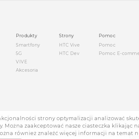
Polish - Skrócony przewodnik
Polish - Podręczniki użytkownika
Polish - Wytyczne dotyczące bezpieczeństwa i wytyczne
wymagane przez prawo
Produkty
Strony
Pomoc
English - Quick start guide
Smartfony
HTC Vive
Pomoc
English - User manual
5G
HTC Dev
Pomoc E-comme
English - Safety and regulatory guide
VIVE
Akcesoria
nkcjonalności strony optymalizacji analizować skut
©
. Można zaakceptować nasze ciasteczka klikając na
ożna również znaleźć więcej informacji na temat 
Kont