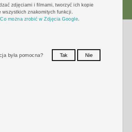
ać zdjęciami i filmami, tworzyć ich kopie
wszystkich znakomitych funkcji.
i
Co można zrobić w Zdjęcia Google
.
acja była pomocna?
Tak
Nie
Dziękujemy!