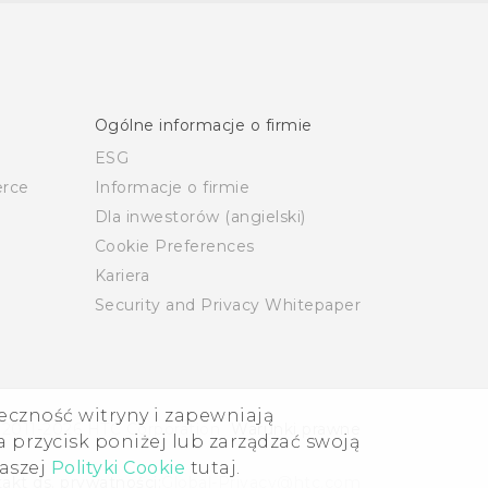
Ogólne informacje o firmie
ESG
rce
Informacje o firmie
Dla inwestorów (angielski)
Cookie Preferences
Kariera
Security and Privacy Whitepaper
eczność witryny i zapewniają
 2011-2026 HTC Corporation
Warunki prawne
 przycisk poniżej lub zarządzać swoją
naszej
Polityki Cookie
tutaj.
akt ds. prywatności:
Global-Privacy@htc.com