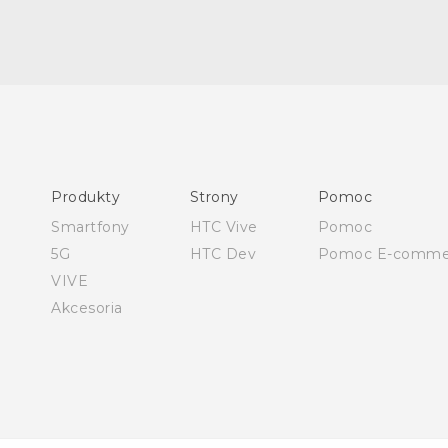
Polish - Skrócony przewodnik
Polish - Podręczniki użytkownika
Polish - Wytyczne dotyczące bezpieczeństwa i wytyczne
wymagane przez prawo
Produkty
Strony
Pomoc
English - Quick start guide
Smartfony
HTC Vive
Pomoc
English - User manual
5G
HTC Dev
Pomoc E-comme
English - Safety and regulatory guide
VIVE
Akcesoria