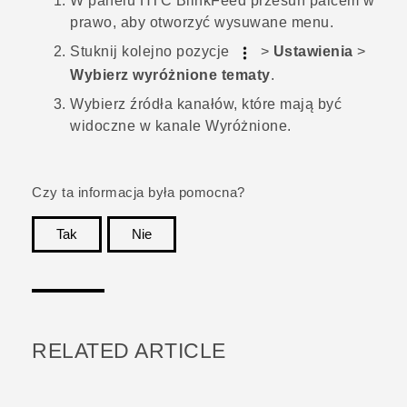
W panelu
HTC BlinkFeed
przesuń palcem w
prawo, aby otworzyć wysuwane menu.
Stuknij kolejno pozycje
>
Ustawienia
>
Wybierz wyróżnione tematy
.
Wybierz źródła kanałów, które mają być
widoczne w kanale
Wyróżnione
.
Czy ta informacja była pomocna?
Tak
Nie
Dziękujemy!
RELATED ARTICLE