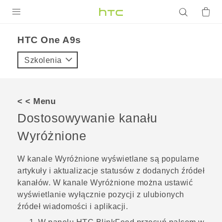
PRODUKTY
HTC One A9s‎
VIVE
Szkolenia
G REIGNS
SMARTFONY
< < Menu
AKCESORIA
Dostosowywanie kanału
VIVERSE
Wyróżnione
POMOC TECHNICZNA
W kanale
Wyróżnione
wyświetlane są popularne
artykuły i aktualizacje statusów z dodanych źródeł
Urządzenia i akcesoria HTC
Zaloguj się
kanałów. W kanale
Wyróżnione
można ustawić
wyświetlanie wyłącznie pozycji z ulubionych
źródeł wiadomości i aplikacji.