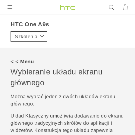
PRODUKTY
HTC One A9s‎
VIVE
Szkolenia
G REIGNS
SMARTFONY
< < Menu
AKCESORIA
Wybieranie układu ekranu
VIVERSE
głównego
POMOC TECHNICZNA
Można wybrać jeden z dwóch układów ekranu
głównego.
Urządzenia i akcesoria HTC
Zaloguj się
Układ
Klasyczny
umożliwia dodawanie do ekranu
głównego tradycyjnych skrótów do aplikacji i
widżetów. Konstrukcja tego układu zapewnia