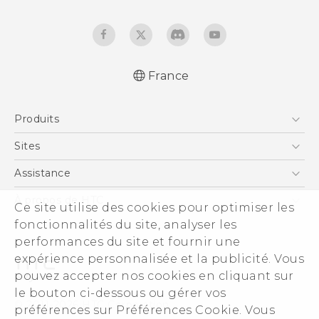
France
Française - Guide de démarrage rapide
Produits
Française - Mode d'emploi
Française - Guide de sécurité et de
Smartphones
Sites
réglementation
5G
HTC Vive
Assistance
English - Quick start guide
Vive
English - User manual
HTC Dev
Assistance
À propos de HTC
Ce site utilise des cookies pour optimiser les
Accessoires
English - Safety and regulatory guide
HTC Pro
eCommerce Support
ESG
fonctionnalités du site, analyser les
performances du site et fournir une
Informations sur la société
expérience personnalisée et la publicité. Vous
Sécurité du produit
pouvez accepter nos cookies en cliquant sur
Politique de confidentialité
le bouton ci-dessous ou gérer vos
© 2011-2026 HTC Corporation
préférences sur Préférences Cookie. Vous
Cookie Preferences