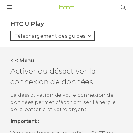
PRODUITS
HTC U Play‎
VIVE
Téléchargement des guides
G REIGNS
SMARTPHONES
< < Menu
ACCESSOIRES
Activer ou désactiver la
VIVERSE
connexion de données
ASSISTANCE
La désactivation de votre connexion de
données permet d'économiser l'énergie
Appareils HTC & Accessoires
Connexion
de la batterie et votre argent.
Important :