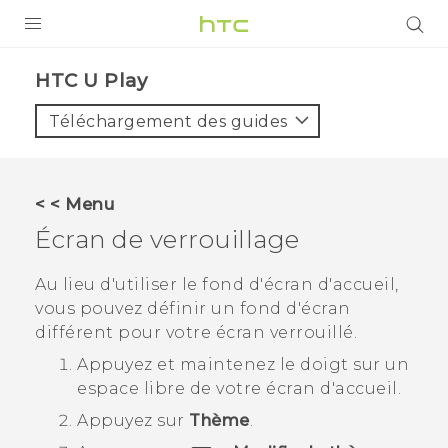
PRODUITS
HTC U Play‎
VIVE
Téléchargement des guides
G REIGNS
SMARTPHONES
< < Menu
ACCESSOIRES
Écran de verrouillage
VIVERSE
Au lieu d'utiliser le fond d'écran d'accueil,
vous pouvez définir un fond d'écran
ASSISTANCE
différent pour votre écran verrouillé.
Appareils HTC & Accessoires
Connexion
Appuyez et maintenez le doigt sur un
espace libre de votre écran d'
accueil
.
Appuyez sur
Thème
.