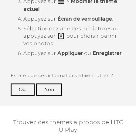
Appuyez sur
>
Modifier le thème
actuel
.
Appuyez sur
Écran de verrouillage
.
Sélectionnez une des miniatures ou
appuyez sur
pour choisir parmi
vos photos.
Appuyez sur
Appliquer
ou
Enregistrer
.
Est-ce que ces informations étaient utiles ?
Oui
Non
Merci ! Vos commentaires aident les autres à
voir les informations les plus utiles.
Trouvez des thèmes a propos de HTC
U Play