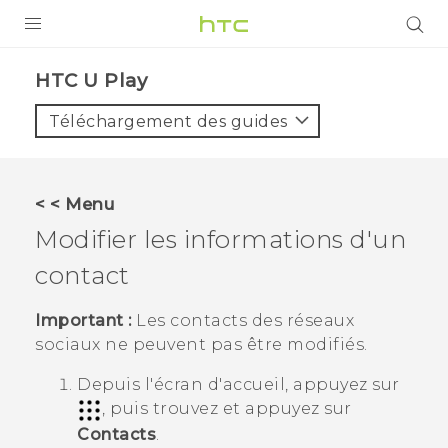
PRODUITS
HTC U Play‎
VIVE
Téléchargement des guides
G REIGNS
SMARTPHONES
< < Menu
ACCESSOIRES
Modifier les informations d'un
VIVERSE
contact
ASSISTANCE
Important :
Les contacts des réseaux
sociaux ne peuvent pas être modifiés.
Appareils HTC & Accessoires
Connexion
Depuis l'écran d'
accueil
, appuyez sur
, puis trouvez et appuyez sur
Contacts
.