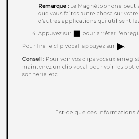
Remarque :
Le
Magnétophone
peut s
que vous faites autre chose sur votr
d'autres applications qui utilisent le
Appuyez sur
pour arrêter l'enreg
Pour lire le clip vocal, appuyez sur
.
Conseil :
Pour voir vos clips vocaux enregis
maintenez un clip vocal pour voir les opti
sonnerie, etc.
Est-ce que ces informations é
Merci ! Vos commentaires aident les a