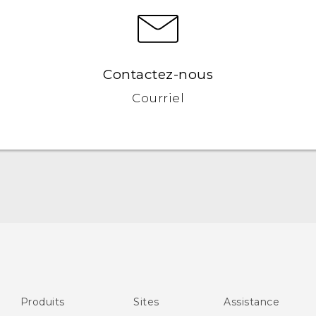
Contactez-nous
Courriel
Française - Guide de démarrage rapide
Française - Mode d'emploi
Française - Guide de sécurité et de réglementation
English - Quick start guide
Produits
Sites
Assistance
English - User manual