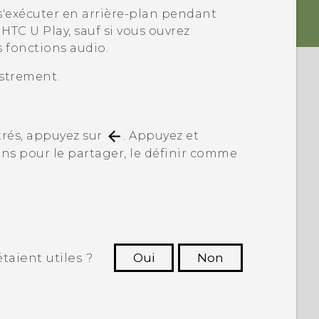
'exécuter en arrière-plan pendant
e
HTC U Play
, sauf si vous ouvrez
s fonctions audio.
istrement.
trés, appuyez sur
. Appuyez et
ons pour le partager, le définir comme
taient utiles ?
Oui
Non
utres à voir les informations les plus
utiles.