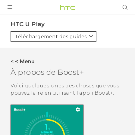
PRODUITS
HTC U Play‎
VIVE
Téléchargement des guides
G REIGNS
SMARTPHONES
< < Menu
ACCESSOIRES
À propos de
Boost+
VIVERSE
Voici quelques-unes des choses que vous
pouvez faire en utilisant l'appli
Boost+
.
ASSISTANCE
Appareils HTC & Accessoires
Connexion