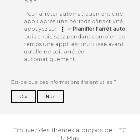
plan.
Pour arrêter automatiquement une
appli après une période d'inactivité,
appuyez sur
>
Planifier l'arrêt auto
,
puis choisissez pendant combien de
temps une appli est inutilisée avant
qu'elle ne soit arrêtée
automatiquement.
Est-ce que ces informations étaient utiles ?
Oui
Non
Merci ! Vos commentaires aident les autres à
voir les informations les plus utiles.
Trouvez des thèmes a propos de HTC
U Play