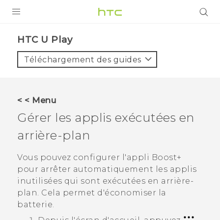
PRODUITS
HTC U Play‎
VIVE
Téléchargement des guides
G REIGNS
SMARTPHONES
< < Menu
ACCESSOIRES
Gérer les applis exécutées en
VIVERSE
arrière-plan
ASSISTANCE
Vous pouvez configurer l'appli
Boost+
pour arrêter automatiquement les applis
Appareils HTC & Accessoires
Connexion
inutilisées qui sont exécutées en arrière-
plan. Cela permet d'économiser la
batterie.