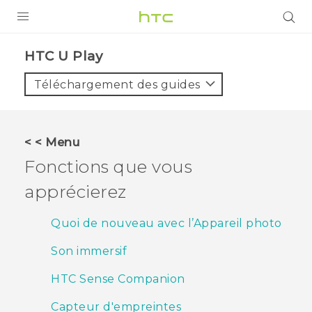
PRODUITS
HTC U Play‎
VIVE
Téléchargement des guides
G REIGNS
SMARTPHONES
< < Menu
ACCESSOIRES
Fonctions que vous
VIVERSE
apprécierez
ASSISTANCE
Quoi de nouveau avec l’Appareil photo
Appareils HTC & Accessoires
Connexion
Son immersif
HTC Sense Companion
Capteur d'empreintes