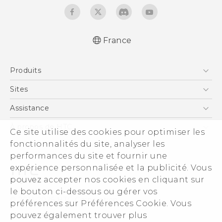
France
Française - Guide de démarrage rapide
Produits
Française - Mode d'emploi
Française - Guide de sécurité et de
Smartphones
Sites
réglementation
5G
HTC Vive
Assistance
English - Quick start guide
Vive
English - User manual
HTC Dev
Assistance
À propos de HTC
Ce site utilise des cookies pour optimiser les
Accessoires
English - Safety and regulatory guide
HTC Pro
eCommerce Support
fonctionnalités du site, analyser les
ESG
performances du site et fournir une
Informations sur la société
expérience personnalisée et la publicité. Vous
Sécurité du produit
pouvez accepter nos cookies en cliquant sur
Politique de confidentialité
le bouton ci-dessous ou gérer vos
© 2011-2026 HTC Corporation
préférences sur Préférences Cookie. Vous
Cookie Preferences
pouvez également trouver plus
Mentions Légales
Carrières