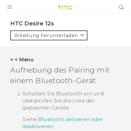
PRODUKTE
HTC Desire 12s‎
VIVE
Anleitung herunterladen
G REIGNS
SMARTPHONES
< < Menu
ZUBEHÖR
Aufhebung des Pairing mit
VIVERSE
einem
Bluetooth
-Gerät
UNTERSTÜTZUNG
Schalten Sie
Bluetooth
ein und
überprüfen Sie die Liste der
HTC-Geräte und Zubehör
Anmelden
gepaarten Geräte.
Siehe
Bluetooth aktivieren oder
deaktivieren
.