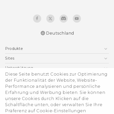
Deutschland
Deutsch - Schnellstart
Produkte
Deutsch - Benutzerhandbuch
Deutsch - Informationen zur Sicherheit und
Smartphones
Sites
behördliche Bestimmungen
5G
HTC Dev
Unterstützung
English - Quick start guide
VIVE
Diese Seite benutzt Cookies zur Optimierung
English - User manual
HTC Vive
Unterstützung
Über HTC
der Funktionalität der Website, Website-
Zubehör
English - Safety and regulatory guide
eCommerce Support
ESG
Performance analysieren und persönliche
Erfahrung und Werbung bieten. Sie können
Impressum
unsere Cookies durch Klicken auf die
Investor
Schaltfläche unten, oder verwalten Sie Ihre
Cookie Preferences
Präferenz auf Cookie-Einstellungen