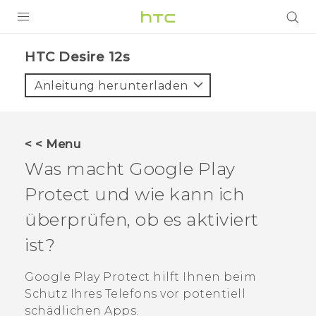
PRODUKTE
HTC Desire 12s‎
VIVE
Anleitung herunterladen
G REIGNS
SMARTPHONES
< < Menu
ZUBEHÖR
Was macht
Google Play
VIVERSE
Protect
und wie kann ich
überprüfen, ob es aktiviert
UNTERSTÜTZUNG
ist?
HTC-Geräte und Zubehör
Anmelden
Google Play Protect
hilft Ihnen beim
Schutz Ihres Telefons vor potentiell
schädlichen Apps.