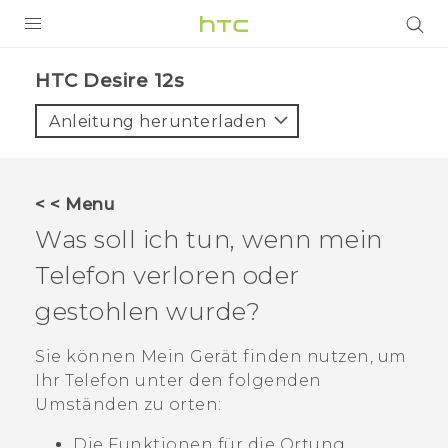
PRODUKTE
HTC Desire 12s‎
VIVE
Anleitung herunterladen
G REIGNS
SMARTPHONES
< < Menu
ZUBEHÖR
Was soll ich tun, wenn mein
VIVERSE
Telefon verloren oder
gestohlen wurde?
UNTERSTÜTZUNG
HTC-Geräte und Zubehör
Sie können
Mein Gerät finden
nutzen, um
Anmelden
Ihr Telefon unter den folgenden
Umständen zu orten:
Die Funktionen für die Ortung,