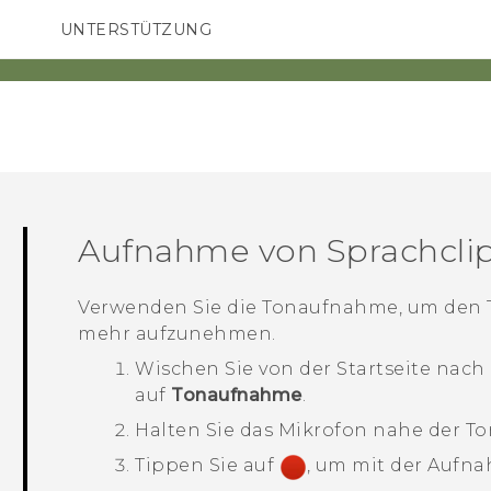
UNTERSTÜTZUNG
HTC-Geräte und Zubehör
SMARTPHONES
ZUBEHÖR
Aufnahme von Sprachcli
Verwenden Sie die
Tonaufnahme
, um den 
mehr aufzunehmen.
Wischen Sie von der
Startseite
nach 
auf
Tonaufnahme
.
Halten Sie das Mikrofon nahe der To
Tippen Sie auf
, um mit der Aufna