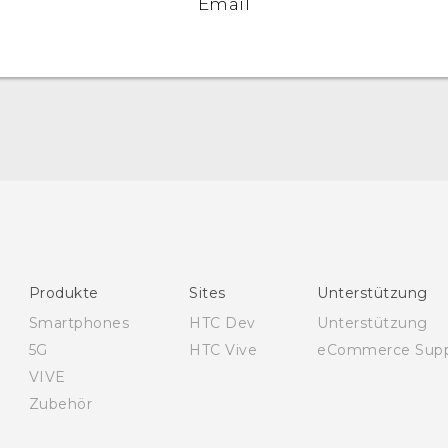
Email
Deutsch - Schnellstart
Deutsch - Benutzerhandbuch
Deutsch - Informationen zur Sicherheit und
behördliche Bestimmungen
English - Quick start guide
Produkte
Sites
Unterstützung
English - User manual
Smartphones
HTC Dev
Unterstützung
English - Safety and regulatory guide
5G
HTC Vive
eCommerce Supp
VIVE
Zubehör