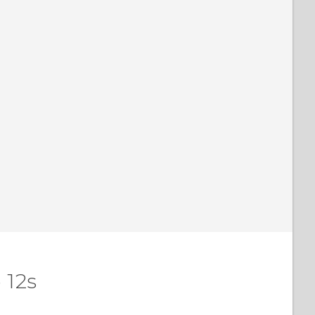
n, die hilfreichsten Informationen zu
finden.
 12s