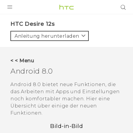
PRODUKTE
HTC Desire 12s‎
VIVE
Anleitung herunterladen
G REIGNS
SMARTPHONES
< < Menu
ZUBEHÖR
Android
8.0
VIVERSE
Android
8.0 bietet neue Funktionen, die
das Arbeiten mit Apps und Einstellungen
UNTERSTÜTZUNG
noch komfortabler machen. Hier eine
HTC-Geräte und Zubehör
Übersicht über einige der neuen
Anmelden
Funktionen.
Bild-in-Bild