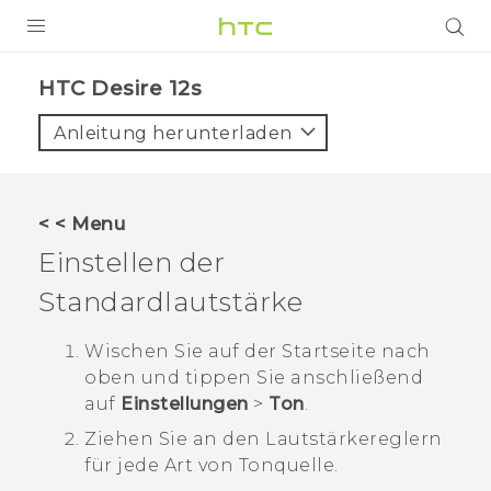
PRODUKTE
HTC Desire 12s‎
VIVE
Anleitung herunterladen
G REIGNS
SMARTPHONES
< < Menu
ZUBEHÖR
Einstellen der
VIVERSE
Standardlautstärke
UNTERSTÜTZUNG
Wischen Sie auf der
Startseite
nach
oben und tippen Sie anschließend
HTC-Geräte und Zubehör
Anmelden
auf
Einstellungen
>
Ton
.
Ziehen Sie an den Lautstärkereglern
für jede Art von Tonquelle.