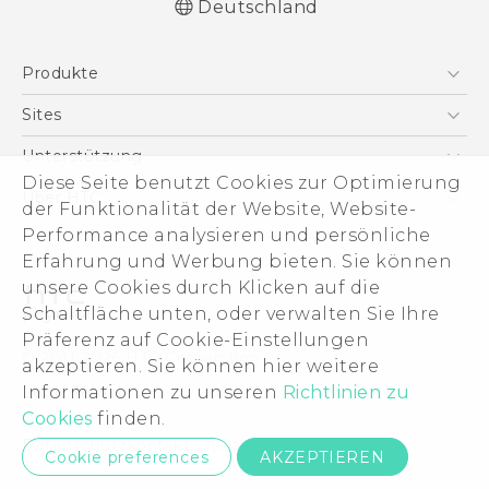
Deutschland
Deutsch - Schnellstart
Produkte
Deutsch - Benutzerhandbuch
Deutsch - Informationen zur Sicherheit und
Smartphones
Sites
behördliche Bestimmungen
5G
HTC Dev
Unterstützung
English - Quick start guide
VIVE
Diese Seite benutzt Cookies zur Optimierung
English - User manual
HTC Vive
Unterstützung
Über HTC
der Funktionalität der Website, Website-
Zubehör
English - Safety and regulatory guide
eCommerce Support
Performance analysieren und persönliche
ESG
Erfahrung und Werbung bieten. Sie können
Impressum
unsere Cookies durch Klicken auf die
Investor
Schaltfläche unten, oder verwalten Sie Ihre
Cookie Preferences
Präferenz auf Cookie-Einstellungen
© 2011-2026 HTC Corporation
akzeptieren. Sie können hier weitere
Offene Stellen
Informationen zu unseren
Richtlinien zu
Legal Terms
Security and Privacy Whitepaper
Cookies
finden.
Datenschutzkontakt:
Global-Privacy@htc.com
Cookie preferences
AKZEPTIEREN