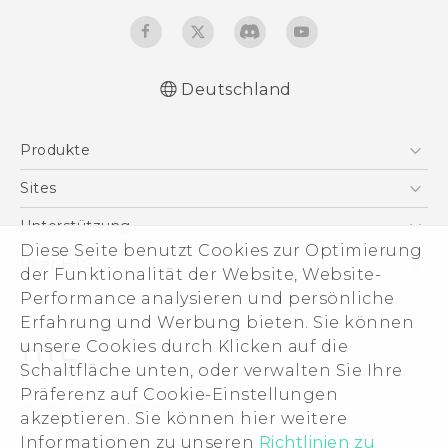
Deutschland
Deutsch - Schnellstart
Produkte
Deutsch - Benutzerhandbuch
Deutsch - Informationen zur Sicherheit und
Smartphones
Sites
behördliche Bestimmungen
5G
HTC Dev
Unterstützung
English - Quick start guide
VIVE
Diese Seite benutzt Cookies zur Optimierung
English - User manual
HTC Vive
Unterstützung
Über HTC
der Funktionalität der Website, Website-
Zubehör
English - Safety and regulatory guide
eCommerce Support
ESG
Performance analysieren und persönliche
Erfahrung und Werbung bieten. Sie können
Impressum
unsere Cookies durch Klicken auf die
Investor
Schaltfläche unten, oder verwalten Sie Ihre
Cookie Preferences
Präferenz auf Cookie-Einstellungen
© 2011-2026 HTC Corporation
akzeptieren. Sie können hier weitere
Offene Stellen
Legal Terms
Informationen zu unseren
Richtlinien zu