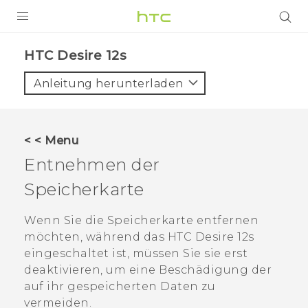
PRODUKTE
HTC Desire 12s‎
VIVE
Anleitung herunterladen
G REIGNS
SMARTPHONES
< < Menu
ZUBEHÖR
Entnehmen der
VIVERSE
Speicherkarte
UNTERSTÜTZUNG
Wenn Sie die Speicherkarte entfernen
möchten, während das
HTC Desire 12s
HTC-Geräte und Zubehör
Anmelden
eingeschaltet ist, müssen Sie sie erst
deaktivieren, um eine Beschädigung der
auf ihr gespeicherten Daten zu
vermeiden.