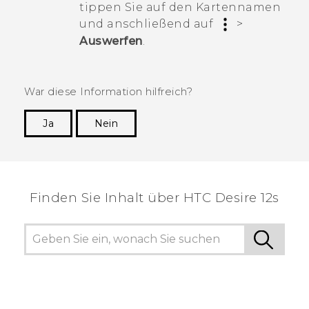
tippen Sie auf den Kartennamen
und anschließend auf
>
Auswerfen
.
War diese Information hilfreich?
Ja
Nein
Vielen Dank! Ihr Feedback hilft anderen, die
hilfreichsten Informationen zu finden.
Finden Sie Inhalt über‎ HTC Desire 12s