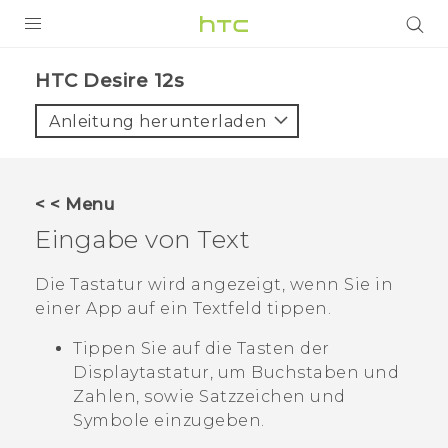
PRODUKTE
HTC Desire 12s‎
VIVE
Anleitung herunterladen
G REIGNS
SMARTPHONES
< < Menu
ZUBEHÖR
Eingabe von Text
VIVERSE
Die Tastatur wird angezeigt, wenn Sie in
einer App auf ein Textfeld tippen.
UNTERSTÜTZUNG
Tippen Sie auf die Tasten der
HTC-Geräte und Zubehör
Anmelden
Displaytastatur, um Buchstaben und
Zahlen, sowie Satzzeichen und
Symbole einzugeben.