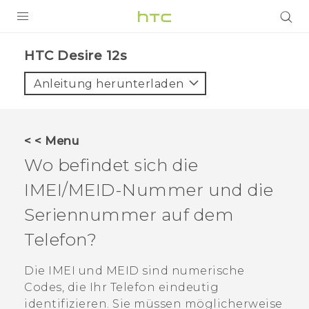
PRODUKTE
HTC Desire 12s‎
VIVE
Anleitung herunterladen
G REIGNS
SMARTPHONES
< < Menu
ZUBEHÖR
Wo befindet sich die
VIVERSE
IMEI/MEID-Nummer und die
Seriennummer auf dem
UNTERSTÜTZUNG
Telefon?
HTC-Geräte und Zubehör
Anmelden
Die IMEI und MEID sind numerische
Codes, die Ihr Telefon eindeutig
identifizieren. Sie müssen möglicherweise