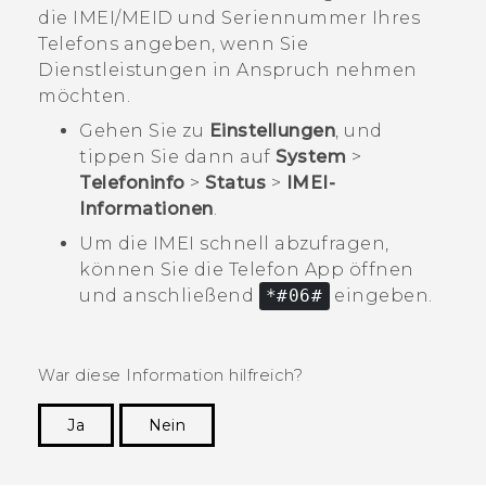
die IMEI/MEID und Seriennummer Ihres
Telefons angeben, wenn Sie
Dienstleistungen in Anspruch nehmen
möchten.
Gehen Sie zu
Einstellungen
, und
tippen Sie dann auf
System
>
Telefoninfo
>
Status
>
IMEI-
Informationen
.
Um die IMEI schnell abzufragen,
können Sie die
Telefon
App öffnen
und anschließend
*#06#
eingeben.
War diese Information hilfreich?
Ja
Nein
Vielen Dank! Ihr Feedback hilft anderen, die
hilfreichsten Informationen zu finden.