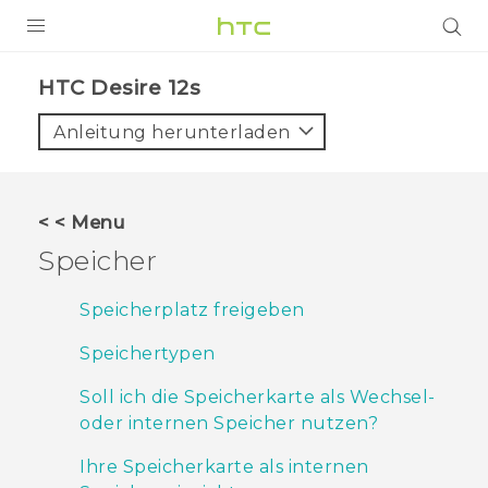
PRODUKTE
HTC Desire 12s‎
VIVE
Anleitung herunterladen
G REIGNS
SMARTPHONES
< < Menu
ZUBEHÖR
Speicher
VIVERSE
Speicherplatz freigeben
UNTERSTÜTZUNG
Speichertypen
HTC-Geräte und Zubehör
Anmelden
Soll ich die Speicherkarte als Wechsel-
oder internen Speicher nutzen?
Ihre Speicherkarte als internen