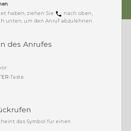
nen
.
tet haben, ziehen Sie
nach oben,
h unten, um den Anruf abzulehnen.
n des Anrufes
or:
TER
-Taste.
ückrufen
cheint das Symbol für einen