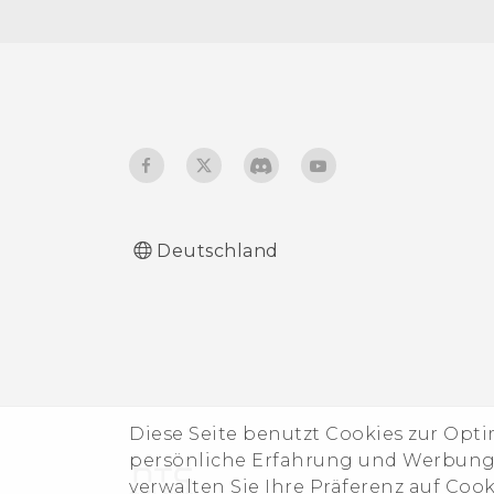
Speicherkarte
überprüfen, ob es aktiviert
ist?
Wie melde ich mich über
die Mail-App bei meinem
Microsoft-E-Mail-Konto
an?
Deutschland
Diese Seite benutzt Cookies zur Opt
persönliche Erfahrung und Werbung b
verwalten Sie Ihre Präferenz auf Coo