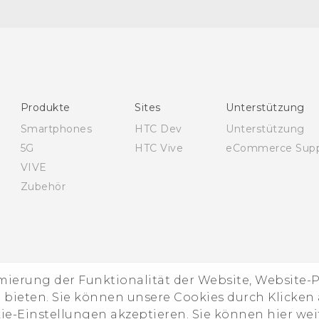
Deutsch - Schnellstart
Deutsch - Benutzerhandbuch
Deutsch - Informationen zur Sicherheit und
behördliche Bestimmungen
English - Quick start guide
Produkte
Sites
Unterstützung
English - User manual
Smartphones
HTC Dev
Unterstützung
English - Safety and regulatory guide
5G
HTC Vive
eCommerce Supp
VIVE
Zubehör
imierung der Funktionalität der Website, Website
ieten. Sie können unsere Cookies durch Klicken a
kie-Einstellungen akzeptieren. Sie können hier we