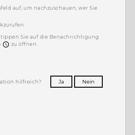
feld auf, um nachzuschauen, wer Sie
ckzurufen.
tippen Sie auf die Benachrichtigung
n
zu öffnen.
tion hilfreich?
Ja
Nein
n, die hilfreichsten Informationen zu
finden.