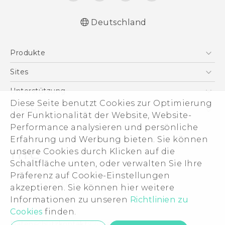
Deutschland
Deutsch - Schnellstart
Produkte
Deutsch - Benutzerhandbuch
Deutsch - Informationen zur Sicherheit und
Smartphones
Sites
behördliche Bestimmungen
5G
HTC Dev
Unterstützung
English - Quick start guide
VIVE
Diese Seite benutzt Cookies zur Optimierung
English - User manual
HTC Vive
Unterstützung
Über HTC
der Funktionalität der Website, Website-
Zubehör
English - Safety and regulatory guide
eCommerce Support
ESG
Performance analysieren und persönliche
Erfahrung und Werbung bieten. Sie können
Impressum
unsere Cookies durch Klicken auf die
Investor
Schaltfläche unten, oder verwalten Sie Ihre
Cookie Preferences
Präferenz auf Cookie-Einstellungen
© 2011-2026 HTC Corporation
akzeptieren. Sie können hier weitere
Offene Stellen
Legal Terms
Informationen zu unseren
Richtlinien zu
Security and Privacy Whitepaper
Cookies
finden.
Datenschutzkontakt:
Global-Privacy@htc.com