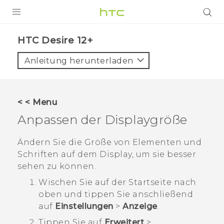
PRODUKTE
HTC Desire 12+‎
VIVE
Anleitung herunterladen
G REIGNS
SMARTPHONES
< < Menu
ZUBEHÖR
Anpassen der Displaygröße
VIVERSE
Ändern Sie die Größe von Elementen und
Schriften auf dem Display, um sie besser
UNTERSTÜTZUNG
sehen zu können.
HTC-Geräte und Zubehör
Anmelden
Wischen Sie auf der
Startseite
nach
oben und tippen Sie anschließend
auf
Einstellungen
>
Anzeige
.
Tippen Sie auf
Erweitert
>