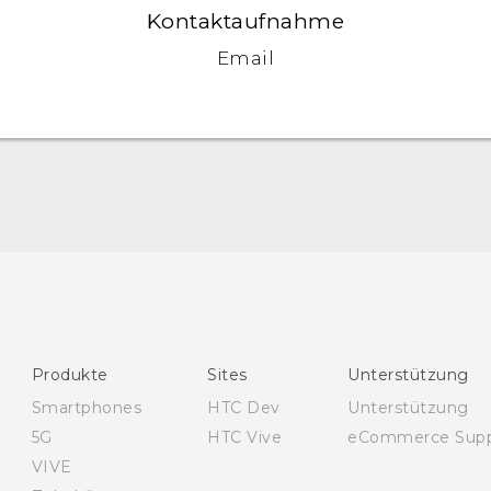
Kontaktaufnahme
Email
Deutsch - Schnellstart
Deutsch - Benutzerhandbuch
Deutsch - Informationen zur Sicherheit und
behördliche Bestimmungen
English - Quick start guide
Produkte
Sites
Unterstützung
English - User manual
Smartphones
HTC Dev
Unterstützung
English - Safety and regulatory guide
5G
HTC Vive
eCommerce Supp
VIVE