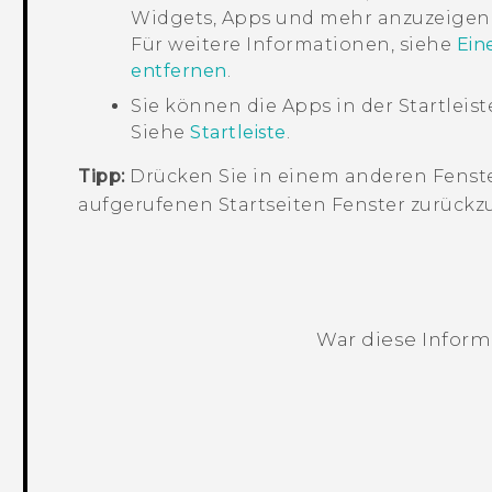
Widgets, Apps und mehr anzuzeigen.
Für weitere Informationen, siehe
Ein
entfernen
.
Sie können die Apps in der Startleis
Siehe
Startleiste
.
Tipp:
Drücken Sie in einem anderen Fenst
aufgerufenen
Startseiten
Fenster zurückz
War diese Informa
Vielen Dank! Ihr Feedback hilft andere