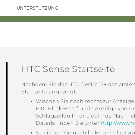
UNTERSTÜTZUNG
HTC-Geräte und Zubehör
SMARTPHONES
ZUBEHÖR
HTC Sense
Startseite
Nachdem Sie das
HTC Desire 12+
das erste 
Startseite
angezeigt.
Wischen Sie nach rechts zur Anzeig
HTC BlinkFeed
für die Anzeige von Po
Schlagzeilen Ihrer Lieblings-Nachri
Details finden Sie unter
http://www.h
Streichen Sie nach links, um Platz z