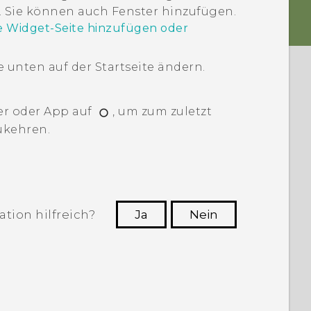
 Sie können auch Fenster hinzufügen.
e Widget-Seite hinzufügen oder
te unten auf der
Startseite
ändern.
er oder App auf
, um zum zuletzt
ukehren.
tion hilfreich?
Ja
Nein
n, die hilfreichsten Informationen zu
finden.