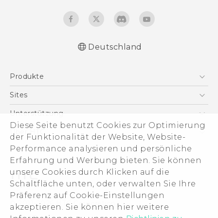
Deutschland
Deutsch - Schnellstart
Produkte
Deutsch - Benutzerhandbuch
Deutsch - Informationen zur Sicherheit und
Smartphones
Sites
behördliche Bestimmungen
5G
HTC Dev
Unterstützung
English - Quick start guide
VIVE
Diese Seite benutzt Cookies zur Optimierung
English - User manual
HTC Vive
Unterstützung
Über HTC
der Funktionalität der Website, Website-
Zubehör
English - Safety and regulatory guide
eCommerce Support
Performance analysieren und persönliche
ESG
Erfahrung und Werbung bieten. Sie können
Impressum
unsere Cookies durch Klicken auf die
Investor
Schaltfläche unten, oder verwalten Sie Ihre
Cookie Preferences
Präferenz auf Cookie-Einstellungen
© 2011-2026 HTC Corporation
akzeptieren. Sie können hier weitere
Offene Stellen