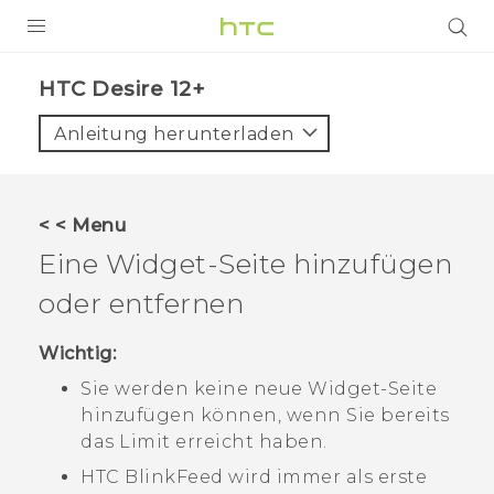
PRODUKTE
HTC Desire 12+‎
VIVE
Anleitung herunterladen
G REIGNS
SMARTPHONES
< < Menu
ZUBEHÖR
Eine Widget-Seite hinzufügen
VIVERSE
oder entfernen
UNTERSTÜTZUNG
Wichtig:
Sie werden keine neue Widget-Seite
HTC-Geräte und Zubehör
Anmelden
hinzufügen können, wenn Sie bereits
das Limit erreicht haben.
HTC BlinkFeed
wird immer als erste