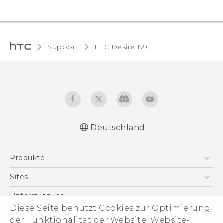
Support
HTC Desire 12+‎
Deutschland
Deutsch - Schnellstart
Produkte
Deutsch - Benutzerhandbuch
Deutsch - Informationen zur Sicherheit und
Smartphones
Sites
behördliche Bestimmungen
5G
HTC Dev
Unterstützung
English - Quick start guide
VIVE
Diese Seite benutzt Cookies zur Optimierung
English - User manual
HTC Vive
Unterstützung
Über HTC
der Funktionalität der Website, Website-
Zubehör
English - Safety and regulatory guide