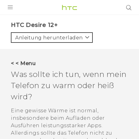
PRODUKTE
HTC Desire 12+‎
VIVE
Anleitung herunterladen
G REIGNS
SMARTPHONES
< < Menu
ZUBEHÖR
Was sollte ich tun, wenn mein
VIVERSE
Telefon zu warm oder heiß
wird?
UNTERSTÜTZUNG
HTC-Geräte und Zubehör
Eine gewisse Wärme ist normal,
Anmelden
insbesondere beim Aufladen oder
Ausführen leistungsstarker Apps.
Allerdings sollte das Telefon nicht zu