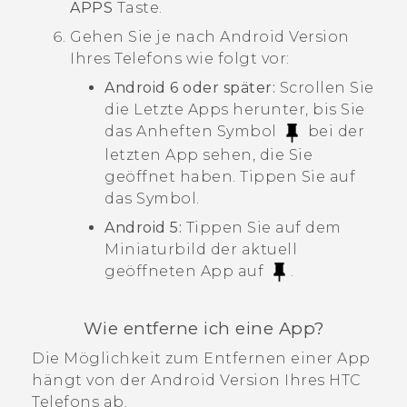
APPS
Taste.
Gehen Sie je nach
Android
Version
Ihres Telefons wie folgt vor:
Android
6 oder später:
Scrollen Sie
die Letzte Apps herunter, bis Sie
das Anheften Symbol
bei der
letzten App sehen, die Sie
geöffnet haben. Tippen Sie auf
das Symbol.
Android
5:
Tippen Sie auf dem
Miniaturbild der aktuell
geöffneten App auf
.
Wie entferne ich eine App?
Die Möglichkeit zum Entfernen einer App
hängt von der
Android
Version Ihres HTC
Telefons ab.