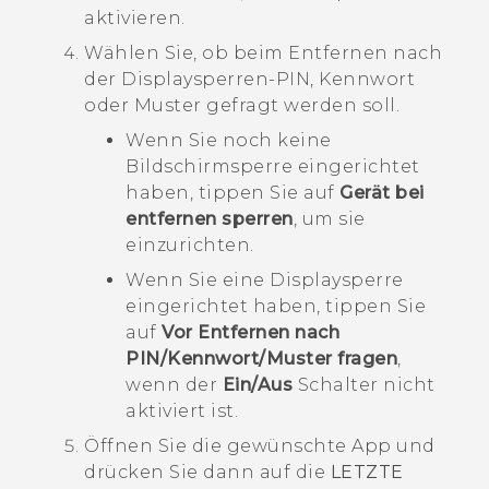
aktivieren.
Wählen Sie, ob beim Entfernen nach
der Displaysperren-PIN, Kennwort
oder Muster gefragt werden soll.
Wenn Sie noch keine
Bildschirmsperre eingerichtet
haben, tippen Sie auf
Gerät bei
entfernen sperren
, um sie
einzurichten.
Wenn Sie eine Displaysperre
eingerichtet haben, tippen Sie
auf
Vor Entfernen nach
PIN/Kennwort/Muster fragen
,
wenn der
Ein/Aus
Schalter nicht
aktiviert ist.
Öffnen Sie die gewünschte App und
drücken Sie dann auf die
LETZTE