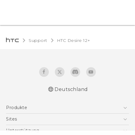
Support
HTC Desire 12+‎
Deutschland
Deutsch - Schnellstart
Produkte
Deutsch - Benutzerhandbuch
Deutsch - Informationen zur Sicherheit und
Smartphones
Sites
behördliche Bestimmungen
5G
HTC Dev
Unterstützung
English - Quick start guide