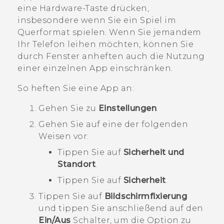
eine Hardware-Taste drücken,
insbesondere wenn Sie ein Spiel im
Querformat spielen. Wenn Sie jemandem
Ihr Telefon leihen möchten, können Sie
durch Fenster anheften auch die Nutzung
einer einzelnen App einschränken.
So heften Sie eine App an:
Gehen Sie zu
Einstellungen
.
Gehen Sie auf eine der folgenden
Weisen vor:
Tippen Sie auf
Sicherheit und
Standort
.
Tippen Sie auf
Sicherheit
.
Tippen Sie auf
Bildschirmfixierung
und tippen Sie anschließend auf den
Ein/Aus
Schalter, um die Option zu