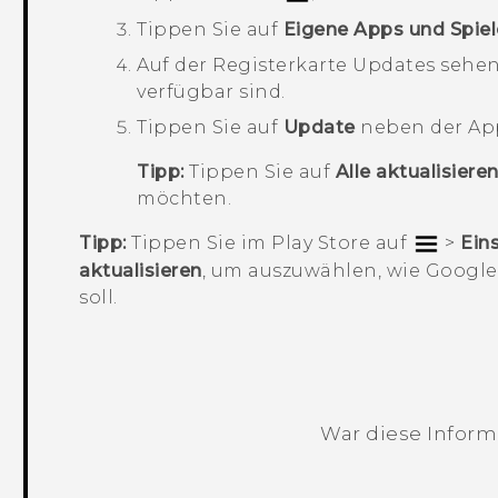
Tippen Sie auf
Eigene Apps und Spiel
Auf der Registerkarte
Updates
sehen 
verfügbar sind.
Tippen Sie auf
Update
neben der App
Tipp:
Tippen Sie auf
Alle aktualisiere
möchten.
Tipp:
Tippen Sie im
Play Store
auf
>
Ein
aktualisieren
, um auszuwählen, wie
Google 
soll.
War diese Informa
Vielen Dank! Ihr Feedback hilft andere