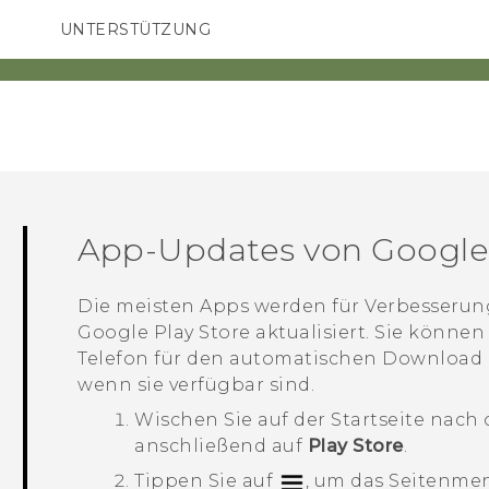
UNTERSTÜTZUNG
HTC-Geräte und Zubehör
SMARTPHONES
ZUBEHÖR
App-Updates von
Google
Die meisten Apps werden für Verbesseru
Google Play Store
aktualisiert. Sie können
Telefon für den automatischen Download u
wenn sie verfügbar sind.
Wischen Sie auf der
Startseite
nach 
anschließend auf
Play Store
.
Tippen Sie auf
, um das Seitenmen