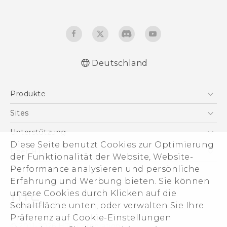
Deutschland
Deutsch - Schnellstart
Produkte
Deutsch - Benutzerhandbuch
Deutsch - Informationen zur Sicherheit und
Smartphones
Sites
behördliche Bestimmungen
5G
HTC Dev
Unterstützung
English - Quick start guide
VIVE
Diese Seite benutzt Cookies zur Optimierung
English - User manual
HTC Vive
Unterstützung
Über HTC
der Funktionalität der Website, Website-
Zubehör
English - Safety and regulatory guide
eCommerce Support
ESG
Performance analysieren und persönliche
Erfahrung und Werbung bieten. Sie können
Impressum
unsere Cookies durch Klicken auf die
Investor
Schaltfläche unten, oder verwalten Sie Ihre
Cookie Preferences
Präferenz auf Cookie-Einstellungen
© 2011-2026 HTC Corporation