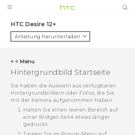
PRODUKTE
HTC Desire 12+‎
VIVE
Anleitung herunterladen
G REIGNS
SMARTPHONES
< < Menu
ZUBEHÖR
Hintergrundbild Startseite
VIVERSE
Sie haben die Auswahl aus verfügbaren
Hintergrundbildern oder Fotos, die Sie
UNTERSTÜTZUNG
mit der Kamera aufgenommen haben.
HTC-Geräte und Zubehör
Anmelden
Halten Sie einen leeren Bereich auf
einer Widget-Seite etwas länger
gedrückt.
Tippen Sie im Popup-Menü auf