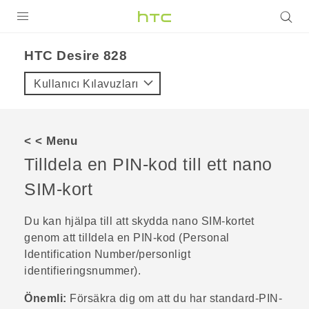
ÜRÜNLER
HTC Desire 828‎
VIVE
Kullanıcı Kılavuzları
G REIGNS
AKILLI TELEFONLAR
< < Menu
VIVERSE
Tilldela en PIN-kod till ett
nano
SIM
-kort
DESTEK
Du kan hjälpa till att skydda
nano SIM
-kortet
genom att tilldela en PIN-kod (Personal
Identification Number/personligt
identifieringsnummer).
Önemli:
Försäkra dig om att du har standard-PIN-