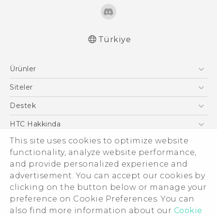
Türkiye
Türk - Pratik Baslama Kilavuzu
Ürünler
Türk - Kullanici Kilavuzu
Türk - Güvenlik vedüzenleme kılavuzu
Akıllı Telefonlar
Siteler
5G
HTC Dev
Destek
VIVE
HTC Research
Destek Merkezi
HTC Hakkinda
This site uses cookies to optimize website
ESG
functionality, analyze website performance,
Yatırımcı (İNGİLİZCE)
and provide personalized experience and
Gizlilik Politikası
advertisement. You can accept our cookies by
Ürün Güvenliği
clicking on the button below or manage your
© 2011-2026 HTC Corporation
preference on Cookie Preferences. You can
Cookie Preferences
also find more information about our
Cookie
Hukuk Terimleri
İnsan kaynakları