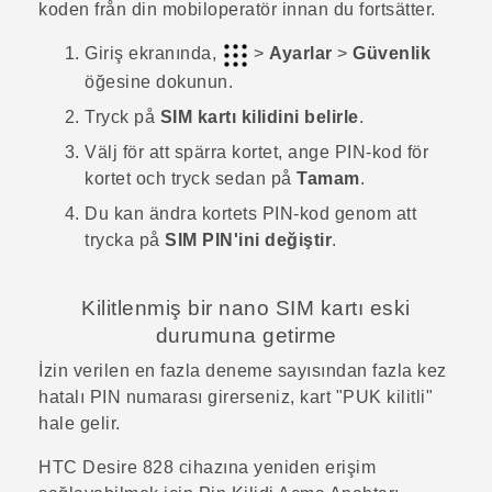
koden från din mobiloperatör innan du fortsätter.
Giriş
ekranında,
>
Ayarlar
>
Güvenlik
öğesine dokunun.
Tryck på
SIM kartı kilidini belirle
.
Välj för att spärra kortet, ange PIN-kod för
kortet och tryck sedan på
Tamam
.
Du kan ändra kortets PIN-kod genom att
trycka på
SIM PIN'ini değiştir
.
Kilitlenmiş bir
nano SIM
kartı eski
durumuna getirme
İzin verilen en fazla deneme sayısından fazla kez
hatalı PIN numarası girerseniz, kart "‍PUK kilitli"‍
hale gelir.
HTC Desire 828
cihazına yeniden erişim