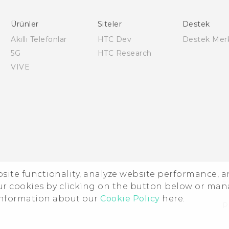
Türk - Kullanici Kilavuzu
Türk - Güvenlik vedüzenleme kılavuzu
Ürünler
Siteler
Destek
Akıllı Telefonlar
HTC Dev
Destek Mer
5G
HTC Research
VIVE
ebsite functionality, analyze website performance, 
©
ur cookies by clicking on the button below or ma
 information about our
Cookie Policy
here.
P