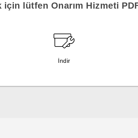
k için lütfen Onarım Hizmeti PDF'
İndir
Türk - Pratik Baslama Kilavuzu