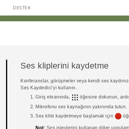
DESTEK
AKILLI TELEFONLAR
Ses kliplerini kaydetme
Konferanslar, görüşmeler veya kendi ses kaydınızı
Ses Kaydedici
'yi kullanın.
Giriş
ekranında,
öğesine dokunun, ard
Mikrofonu ses kaynağının yakınında tutun.
Ses klibi kaydetmeye başlamak için
öğ
Not:
Ses işlevlerini kullanan diğer uygula