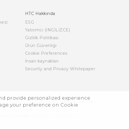
HTC Hakkinda
kezi
ESG
Yatırımcı (İNGİLİZCE)
Gizlilik Politikası
Ürün Güvenliği
Cookie Preferences
İnsan kaynakları
Security and Privacy Whitepaper
and provide personalized experience
 2011-2026 HTC Corporation
Hukuk Terimleri
nage your preference on Cookie
rivacy Contact:
Global-Privacy@htc.com