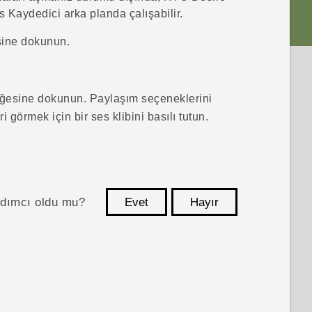
s Kaydedici
arka planda çalışabilir.
ine dokunun.
ğesine dokunun. Paylaşım seçeneklerini
 görmek için bir ses klibini basılı tutun.
ardımcı oldu mu?
Evet
Hayır
teşekkür ederim!