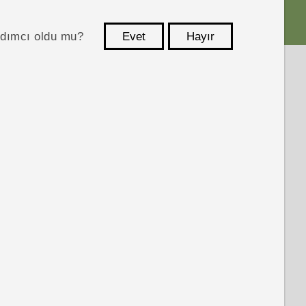
ardımcı oldu mu?
Evet
Hayır
teşekkür ederim!