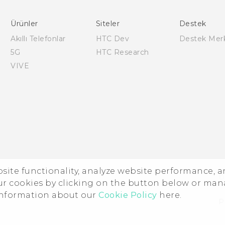
Türk - Kullanici Kilavuzu
Türk - Güvenlik vedüzenleme kılavuzu
Ürünler
Siteler
Destek
Akıllı Telefonlar
HTC Dev
Destek Mer
5G
HTC Research
VIVE
ebsite functionality, analyze website performance, 
©
ur cookies by clicking on the button below or ma
 information about our
Cookie Policy
here.
P