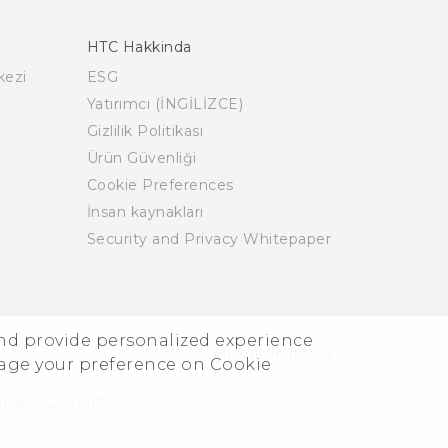
HTC Hakkinda
kezi
ESG
Yatırımcı (İNGİLİZCE)
Gizlilik Politikası
Ürün Güvenliği
Cookie Preferences
İnsan kaynakları
Security and Privacy Whitepaper
and provide personalized experience
 2011-2026 HTC Corporation
Hukuk Terimleri
nage your preference on Cookie
rivacy Contact:
Global-Privacy@htc.com