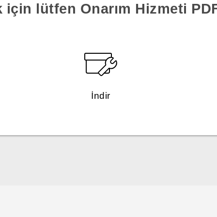
k için lütfen Onarım Hizmeti PDF'
İndir
Türk - Pratik Baslama Kilavuzu