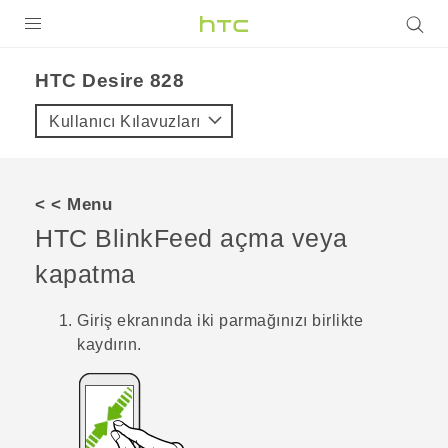
ÜRÜNLER
HTC Desire 828‎
VIVE
Kullanıcı Kılavuzları
G REIGNS
AKILLI TELEFONLAR
< < Menu
VIVERSE
HTC BlinkFeed
açma veya
kapatma
DESTEK
Giriş
ekranında iki parmağınızı birlikte
kaydırın.