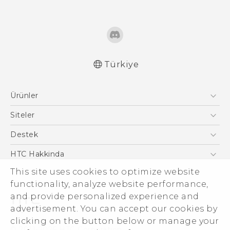
Türkiye
Türk - Pratik Baslama Kilavuzu
Ürünler
Türk - Kullanici Kilavuzu
Türk - Güvenlik vedüzenleme kılavuzu
Akıllı Telefonlar
Siteler
5G
HTC Dev
Destek
VIVE
HTC Research
Destek Merkezi
HTC Hakkinda
ESG
This site uses cookies to optimize website
functionality, analyze website performance,
Yatırımcı (İNGİLİZCE)
and provide personalized experience and
Gizlilik Politikası
advertisement. You can accept our cookies by
Ürün Güvenliği
clicking on the button below or manage your
© 2011-2026 HTC Corporation