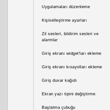
Uygulama açma
Telefonunuz ile bilgisayarınız
Uygulamaları düzenleme
arasında fotoğraf, video ve
İçerik paylaşma
müzik aktarma
Kişiselleştirme ayarları
En son açılan uygulamalar
Hızlı Ayarları kullanma
Zil sesleri, bildirim sesleri ve
arasında geçiş yapma
alarmlar
Ayarlarınızı tanıma
İçerik yenileme
Giriş ekranı widget'ları ekleme
Telefon yazılımınızı
Telefonunuzun ekran
güncelleme
Giriş ekranı kısayolları ekleme
görüntüsünün alınması
Google Play'den uygulama
Giriş duvar kağıdı
HTC Sense Giriş widget'i
alma
nedir?
Ekran yazı tipini değiştirme
Web'den uygulama indirme
HTC Sense Giriş widget'ini
Başlatma çubuğu