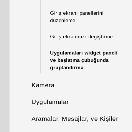
ayarlama
Giriş ekranı panellerini
Ev ve iş konumlarınızı
düzenleme
ayarlama
Giriş ekranınızı değiştirme
Konumları elle değiştirme
Uygulamaları widget paneli
Uygulamaları sabitleme veya
ve başlatma çubuğunda
çözme
gruplandırma
HTC Sense Giriş widget'ine
Kamera
uygulamalar ekleme
Kamera
Uygulamalar
Akıllı klasörleri açma veya
kapatma
HTC BlinkFeed
Kamera ekranı
Aramalar, Mesajlar, ve Kişiler
Motion Launch nedir?
Galeri