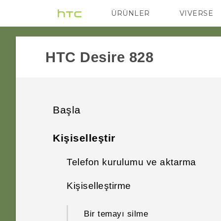
ÜRÜNLER
VIVERSE
VIVE
G REIGNS
HTC Desire 828‎
Başla
Seveceğiniz özellikler
Kişiselleştir
Kutudan çıkarma
Telefon kurulumu ve aktarma
Kişiselleştirme
Yeni telefonunuzla ilk haftanız
Kişiselleştirme
HTC Desire 828
Görüntüleme
Uygulama kaldırma
HTC Sense Giriş
nano SIM kart
Bir temayı silme
Ses
HTC Desire 828 cihazını ilk