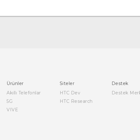
Türk - Pratik Baslama Kilavuzu
Türk - Kullanici Kilavuzu
Türk - Güvenlik vedüzenleme kılavuzu
Ürünler
Siteler
Destek
Akıllı Telefonlar
HTC Dev
Destek Mer
5G
HTC Research
VIVE