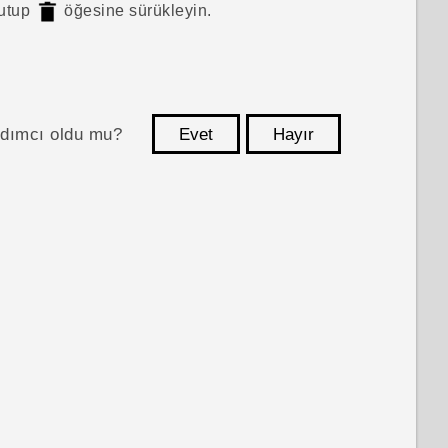
tutup
öğesine sürükleyin.
ardımcı oldu mu?
Evet
Hayır
teşekkür ederim!