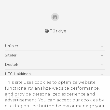
Türkiye
Türk - Pratik Baslama Kilavuzu
Ürünler
Türk - Kullanici Kilavuzu
Türk - Güvenlik vedüzenleme kılavuzu
Akıllı Telefonlar
Siteler
5G
HTC Dev
Destek
VIVE
HTC Research
Destek Merkezi
HTC Hakkinda
This site uses cookies to optimize website
ESG
functionality, analyze website performance,
Yatırımcı (İNGİLİZCE)
and provide personalized experience and
Gizlilik Politikası
advertisement. You can accept our cookies by
Ürün Güvenliği
clicking on the button below or manage your