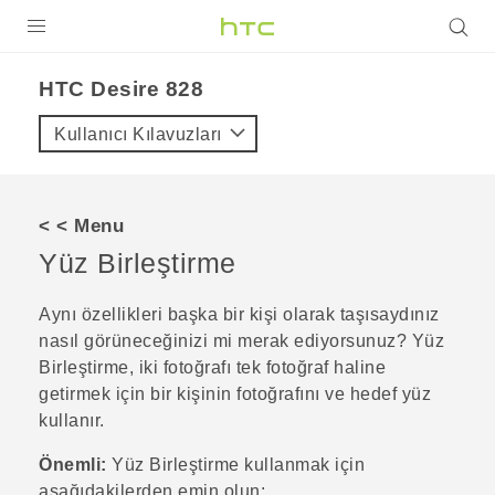
ÜRÜNLER
HTC Desire 828‎
VIVE
Kullanıcı Kılavuzları
G REIGNS
AKILLI TELEFONLAR
< < Menu
VIVERSE
Yüz Birleştirme
DESTEK
Aynı özellikleri başka bir kişi olarak taşısaydınız
nasıl görüneceğinizi mi merak ediyorsunuz?
Yüz
Birleştirme
, iki fotoğrafı tek fotoğraf haline
getirmek için bir kişinin fotoğrafını ve hedef yüz
kullanır.
Önemli:
Yüz Birleştirme
kullanmak için
aşağıdakilerden emin olun: