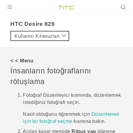
ÜRÜNLER
HTC Desire 828‎
VIVE
Kullanıcı Kılavuzları
G REIGNS
AKILLI TELEFONLAR
< < Menu
VIVERSE
İnsanların fotoğraflarını
rötuşlama
DESTEK
Fotoğraf Düzenleyici
kısmında, düzenlemek
istediğiniz fotoğrafı seçin.
Nasıl olduğunu öğrenmek için
Düzenlemek
için bir fotoğraf seçme
kısmına bakın.
Açılan kayar menüde
Rötuş yap
öğesine