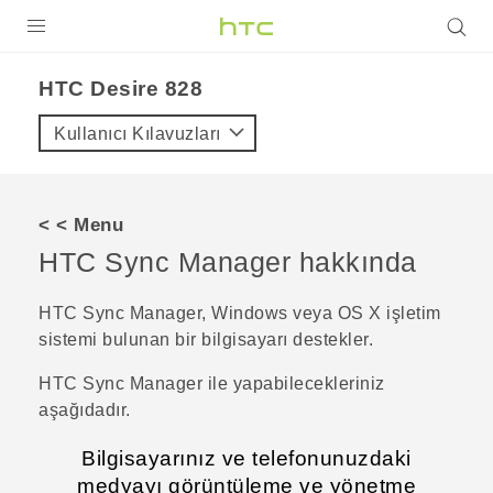
ÜRÜNLER
HTC Desire 828‎
VIVE
Kullanıcı Kılavuzları
G REIGNS
AKILLI TELEFONLAR
< < Menu
VIVERSE
HTC Sync Manager
hakkında
DESTEK
HTC Sync Manager
,
Windows
veya
OS X
işletim
sistemi bulunan bir bilgisayarı destekler.
HTC Sync Manager
ile yapabilecekleriniz
aşağıdadır.
Bilgisayarınız ve telefonunuzdaki
medyayı görüntüleme ve yönetme