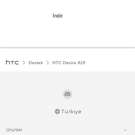
İndir
Destek
HTC Desire 828‎
Türkiye
Türk - Pratik Baslama Kilavuzu
Ürünler
Türk - Kullanici Kilavuzu