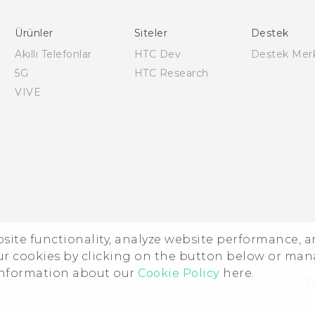
Türk - Kullanici Kilavuzu
Türk - Güvenlik vedüzenleme kılavuzu
Ürünler
Siteler
Destek
Akıllı Telefonlar
HTC Dev
Destek Mer
5G
HTC Research
VIVE
ebsite functionality, analyze website performance, 
©
ur cookies by clicking on the button below or ma
 information about our
Cookie Policy
here.
P