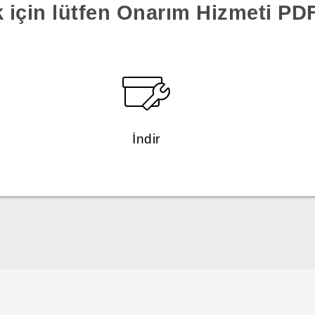
k için lütfen Onarım Hizmeti PDF'
İndir
Türk - Pratik Baslama Kilavuzu