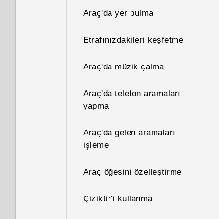
Google uygulamalar
çekme — VideoPic
Önemli özellikler beslemesini
Etkinlik paylaşma
Şarkı sözlerini görüntüleme
Uygulama açma
Fotoğraflar ve videoları arama
Telefonunuz ile bilgisayarınız
Araç'da yer bulma
Uygulamaları düzenleme
özelleştirme
arasında fotoğraf, video ve
GIF Oluşturucu
Fotoğraf ve video çekmek için
Bir toplantı davetini kabul
YouTube içinde müzik
İçerik paylaşma
müzik aktarma
Videodan fotoğraf kaydetme
Etrafınızdakileri keşfetme
Kişiselleştirme ayarları
ses düzeyi düğmelerini
etme ya da reddetme
videoları bulma
Şekiller
kullanma
En son açılan uygulamalar
Hızlı Ayarları kullanma
Bir Zoe özel seçim
Araç'da müzik çalma
Zil sesleri, bildirim sesleri ve
Etkinlik hatırlatıcılarını
Müzik dinleme
arasında geçiş yapma
görüntüleme, düzenleme ve
Fotoğraf Şekilleri
alarmlar
Kamera uygulamasını kapatma
bırakma veya erteleme
kaydetme
Ayarlarınızı tanıma
Araç'da telefon aramaları
Müzik çalma listeleri
İçerik yenileme
Prizmatik
yapma
Giriş ekranı widget'ları ekleme
Kesintisiz kamera çekimleri
Postanızı kontrol etme
Video oynatma hızını
Telefon yazılımınızı
yapma
Sıraya bir şarkı ekleme
değiştirme
Telefonunuzun ekran
güncelleme
Çift Pozlama
Araç'da gelen aramaları
Giriş ekranı kısayolları ekleme
E-posta iletisi gönderme
görüntüsünün alınması
işleme
Bokeh modunda odağı
Albüm kapaklarını ve sanatçı
Bir videoyu kırpma
Google Play'den uygulama
Doğa Unsurları
değiştirme
Giriş duvar kağıdı
E-posta iletisini okuma ve
fotoğraflarını güncelleme
HTC Sense Giriş widget'i
alma
Araç öğesini özelleştirme
yanıtlama
nedir?
Yüz Birleştirme
Özçekimler ve insan çekimleri
Ekran yazı tipini değiştirme
FM Radyo dinleme
Web'den uygulama indirme
yapmak için ipuçları
Çiziktir'i kullanma
E-posta iletilerini yönetme
HTC Sense Giriş widget'ini
Başlatma çubuğu
HTC Connect nedir?