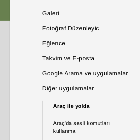
kez ayarlama
Gezinme düğmelerini yeniden
Bellek kartı
Temaları yer imlerine ekleme
Galeri
HTC uygulama güncellemeleri
Bir çekim modu seçme
HTC BlinkFeed nedir?
düzenleme
Bulut depolamanızdan
Fotoğraf Düzenleyici
Pil
En baştan kendi temanızı
yedeklemenizi geri yükleme
Galeri uygulamasındand
Yakınlaştırma/Uzaklaştırma
HTC BlinkFeed açma veya
Ekran gezinti düğmeleri
oluşturma
fotoğrafları ve videoları
kapatma
Eğlence
Fotoğraflarınızı ayarlama
Gücü açma veya kapama
görüntüleme
Bir Android telefondan içerik
Kamera flaşını açma veya
Dördüncü bir gezinme
Temaları karıştırma ve
aktarmak
kapatma
Takvim ve E-posta
Sosyal ağlarınıza gönderme
düğmesi ekleme
HTC BoomSound
eşleştirme
Düzenlemek için bir fotoğraf
Bir albüme fotoğraflar veya
uygulamasında modları
seçme
videolar ekleme
Bir iPhone içeriğini aktarmanın
Google Arama ve uygulamalar
Fotoğraf çekme
HTC BlinkFeed içeriklerini
Takvim'i görüntüleme
değiştirme
Uyku modu
Temalarınızı bulma
yolları
kaldırma
Diğer uygulamalar
Bir fotoğraf üzerinde çizim
Fotoğrafları ya da videoları
Google Now ile anında bilgi
Daha iyi fotoğraflar çekmek
Bir etkinliğin takvimini
Kulaklıklarla HTC BoomSound
Ekran kilidini açma
yapma
albümler arasında kopyalama
Temaları paylaşma
iPhone içeriğini iCloud
alma
için ipuçları
Restoran önerileri
hazırlama veya düzenleme
kullanma
veya taşıma
aracılığıyla aktarma
Araç ile yolda
Hareketler
Fotoğraf filtreleri uygulama
Temalar uygulaması nedir?
HTC Desire 828 ve Web
Video çekme
HTC BlinkFeed üzerinde içerik
Hangi takvimlerin
Bir şarkıyı zil sesi olarak
Fotoğrafları ve videoları
Kişiler ve diğer içeriği almanın
Araç'da sesli komutları
üzerinde arama
ekleme yolları
gösterileceğinin seçilmesi
ayarlama
Dokunma hareketleri
etiketleme
diğer yolları
İnsanların fotoğraflarını
kullanma
Temaları indirme
Bir video kaydederken fotoğraf
rötuşlama