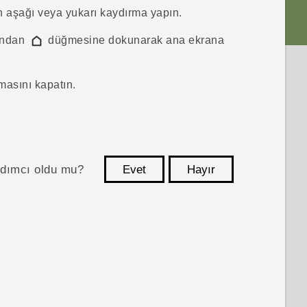
n aşağı veya yukarı kaydırma yapın.
randan
düğmesine dokunarak ana ekrana
asını kapatın.
ardımcı oldu mu?
Evet
Hayır
teşekkür ederim!