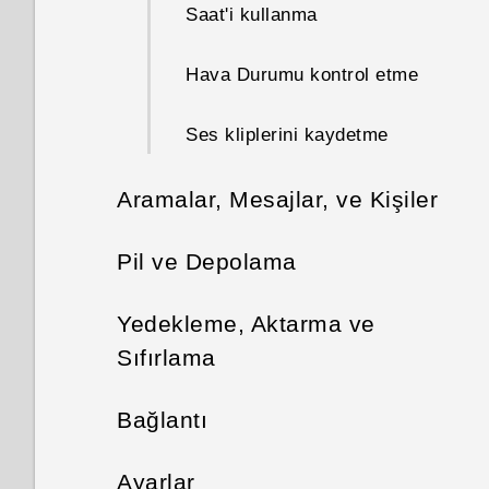
ayarlama
Canlı Makyaj ile cilt rötuşları
Saat'i kullanma
E-posta iletileri arama
uygulama
Giriş ekranı panellerini
Ortam dosyalarınızı
Ev ve iş konumlarınızı
Hava Durumu kontrol etme
düzenleme
Exchange ActiveSync e-
paylaşmak için HTC Connect
ayarlama
Otomatik Selfie kullanma
postasıyla çalışma
kullanma
Ses kliplerini kaydetme
Giriş ekranınızı değiştirme
Konumları elle değiştirme
Sesli Selfie kullanma
E-posta hesabı ekleme
Blackfire uyumlu hoparlörlere
Uygulamaları widget paneli ve
Aramalar, Mesajlar, ve Kişiler
müzik akışı yapma
Uygulamaları sabitleme veya
Fotoğrafları otomatik
başlatma çubuğunda
Akıllı Senkronizasyon nedir?
çözme
zamanlayıcıyla çekme
gruplandırma
Telefon aramaları
Pil ve Depolama
Qualcomm AllPlay akıllı ortam
platformu destekli hoparlörlere
HTC Sense Giriş widget'ine
İletiler
Fotoğraf Kabini ile
Güç ve depolama yönetimi
Akıllı arama ile arama yapma
müzik akışı yapma
Yedekleme, Aktarma ve
uygulamalar ekleme
özçekimlerinizi yapma
Sıfırlama
Kişiler
Metin mesajı (SMS) gönderme
Sesinizle bir arama yapın
HTC BoomSound Bağlan
Üstün güç tasarrufu modu
Akıllı klasörleri açma veya
Bölünmüş Çekim modunu
uygulaması
Eşitle, yedekle ve sıfırla
kapatma
Bağlantı
Kişiler listeniz
kullanma
Multimedya mesajı (MMS)
Bir dahili numara çevirme
Pil ömrünü uzatma ipuçları
gönderme
Motion Launch nedir?
İnternet bağlantıları
Sosyal ağlar, e-posta
Ayarlar
Bir kişiyle iletişime geçme
Panoramik fotoğraf çekme