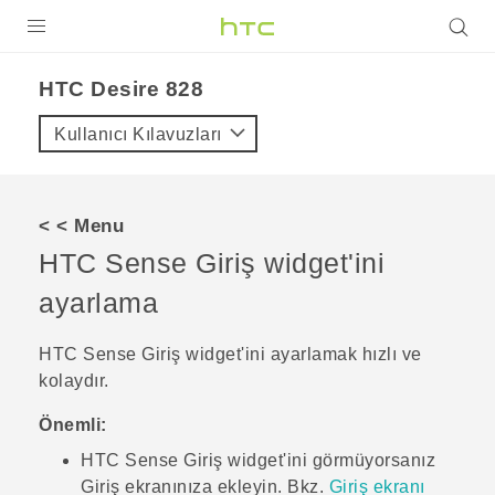
ÜRÜNLER
HTC Desire 828‎
VIVE
Kullanıcı Kılavuzları
G REIGNS
AKILLI TELEFONLAR
< < Menu
VIVERSE
HTC Sense
Giriş widget'ini
ayarlama
DESTEK
HTC Sense
Giriş widget'ini ayarlamak hızlı ve
kolaydır.
Önemli:
HTC Sense
Giriş widget'ini görmüyorsanız
Giriş
ekranınıza ekleyin. Bkz.
Giriş ekranı