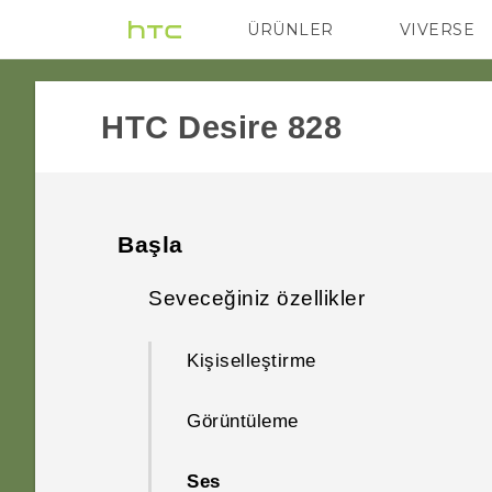
ÜRÜNLER
VIVERSE
VIVE
G REIGNS
HTC Desire 828‎
Başla
Seveceğiniz özellikler
Kişiselleştirme
Görüntüleme
Ses