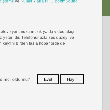
iştirme
ve
Kulaklıklarla HTC BoomSound
 televizyonunuza müzik ya da video akışı
 yeterlidir. Telefonunuzla ses düzeyi ve
n keyfini birden fazla hoparlörde de
ardımcı oldu mu?
Evet
Hayır
teşekkür ederim!