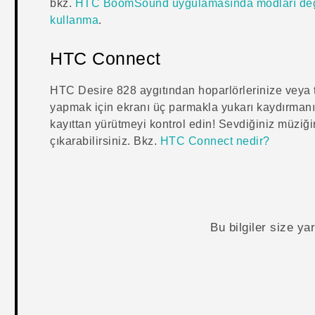
bkz.
HTC BoomSound uygulamasında modları değ
kullanma
.
HTC Connect
HTC Desire 828
aygıtından hoparlörlerinize veya
yapmak için ekranı üç parmakla yukarı kaydırmanız
kayıttan yürütmeyi kontrol edin! Sevdiğiniz müziği
çıkarabilirsiniz. Bkz.
HTC Connect nedir?
Bu bilgiler size y