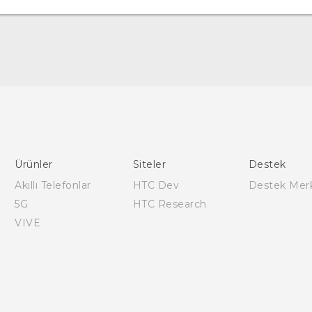
Türk - Pratik Baslama Kilavuzu
Türk - Kullanici Kilavuzu
Türk - Güvenlik vedüzenleme kılavuzu
Ürünler
Siteler
Destek
Akıllı Telefonlar
HTC Dev
Destek Mer
5G
HTC Research
VIVE