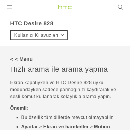
ÜRÜNLER
HTC Desire 828‎
VIVE
Kullanıcı Kılavuzları
G REIGNS
AKILLI TELEFONLAR
< < Menu
VIVERSE
Hızlı arama ile arama yapma
DESTEK
Ekran kapalıyken ve
HTC Desire 828
uyku
modundayken sadece parmağınızı kaydırarak ve
sesli komut kullanarak kolaylıkla arama yapın.
Önemli:
Bu özellik tüm dillerde mevcut olmayabilir.
Ayarlar
>
Ekran ve hareketler
>
Motion