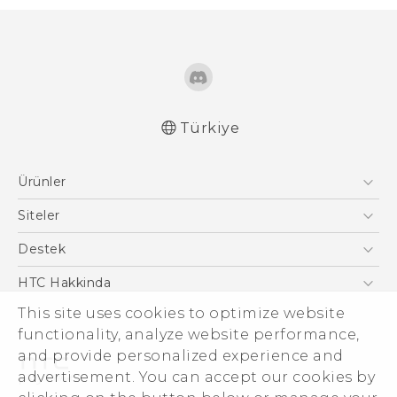
Türkiye
Türk - Pratik Baslama Kilavuzu
Ürünler
Türk - Kullanici Kilavuzu
Türk - Güvenlik vedüzenleme kılavuzu
Akıllı Telefonlar
Siteler
5G
HTC Dev
Destek
VIVE
HTC Research
Destek Merkezi
HTC Hakkinda
This site uses cookies to optimize website
ESG
functionality, analyze website performance,
Yatırımcı (İNGİLİZCE)
and provide personalized experience and
Gizlilik Politikası
advertisement. You can accept our cookies by
Ürün Güvenliği