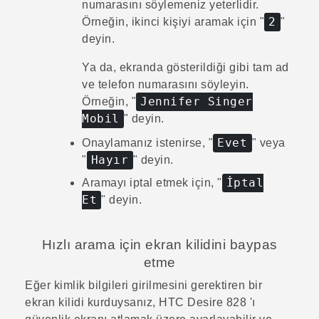
numarasını söylemeniz yeterlidir.
2
Örneğin, ikinci kişiyi aramak için "‍
"‍
deyin.
Ya da, ekranda gösterildiği gibi tam ad
ve telefon numarasını söyleyin.
Jennifer Singer
Örneğin, "‍
Mobil
"‍ deyin.
Evet
Onaylamanız istenirse, "‍
"‍ veya
Hayır
"‍
"‍ deyin.
İptal
Aramayı iptal etmek için, "‍
Et
"‍ deyin.
Hızlı arama için ekran kilidini baypas
etme
Eğer kimlik bilgileri girilmesini gerektiren bir
ekran kilidi kurduysanız,
HTC Desire 828
'ı