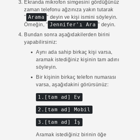
Ekranda mikrofon simgesini gördüğünüz
zaman telefonu ağzınıza yakın tutarak
Arama
"‍
"‍ deyin ve kişi ismini söyleyin.
Jennifer'ı Ara
Örneğin, "‍
"‍ deyin.
Bundan sonra aşağıdakilerden birini
yapabilirsiniz:
Aynı ada sahip birkaç kişi varsa,
aramak istediğiniz kişinin tam adını
söyleyin.
Bir kişinin birkaç telefon numarası
varsa, aşağıdakini görürsünüz:
1.[tam ad] Ev
2.[tam ad] Mobil
3.[tam ad] İş
Aramak istediğiniz birinin öğe