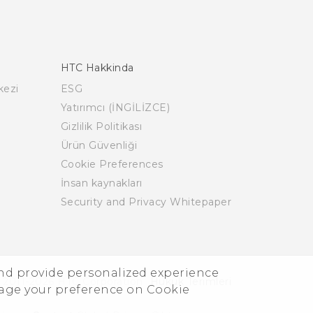
HTC Hakkinda
kezi
ESG
Yatırımcı (İNGİLİZCE)
Gizlilik Politikası
Ürün Güvenliği
Cookie Preferences
İnsan kaynakları
Security and Privacy Whitepaper
and provide personalized experience
 2011-2026 HTC Corporation
Hukuk Terimleri
nage your preference on Cookie