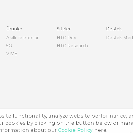
Türk - Pratik Baslama Kilavuzu
Türk - Kullanici Kilavuzu
Türk - Güvenlik vedüzenleme kılavuzu
Ürünler
Siteler
Destek
Akıllı Telefonlar
HTC Dev
Destek Mer
5G
HTC Research
VIVE
ebsite functionality, analyze website performance, 
©
ur cookies by clicking on the button below or ma
 information about our
Cookie Policy
here.