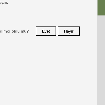
eçin.
ardımcı oldu mu?
Evet
Hayır
teşekkür ederim!