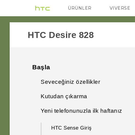
ÜRÜNLER
VIVERSE
VIVE
G REIGNS
HTC Desire 828‎
Başla
Seveceğiniz özellikler
Kutudan çıkarma
Kişiselleştirme
Yeni telefonunuzla ilk haftanız
HTC Desire 828
Görüntüleme
HTC Sense Giriş
nano SIM kart
Ses