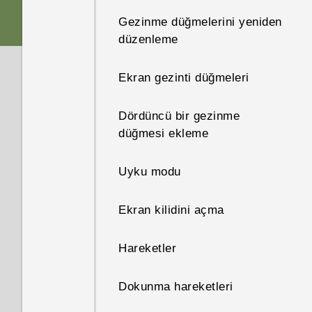
Gezinme düğmelerini yeniden
Bellek kartı
HTC uygulama güncellemeleri
düzenleme
Pil
Ekran gezinti düğmeleri
Gücü açma veya kapama
Dördüncü bir gezinme
düğmesi ekleme
Uyku modu
Ekran kilidini açma
Hareketler
Dokunma hareketleri