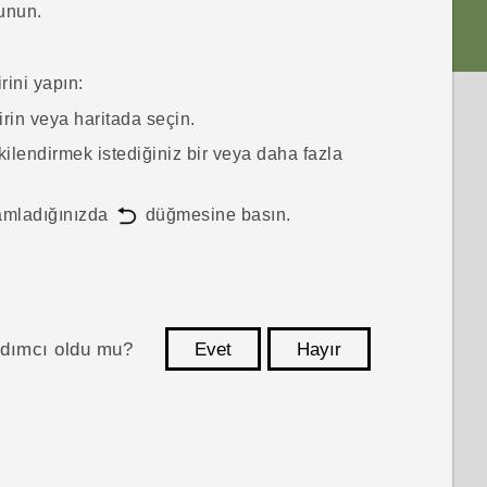
unun.
ini yapın:
rin veya haritada seçin.
kilendirmek istediğiniz bir veya daha fazla
mamladığınızda
düğmesine basın.
ardımcı oldu mu?
Evet
Hayır
teşekkür ederim!