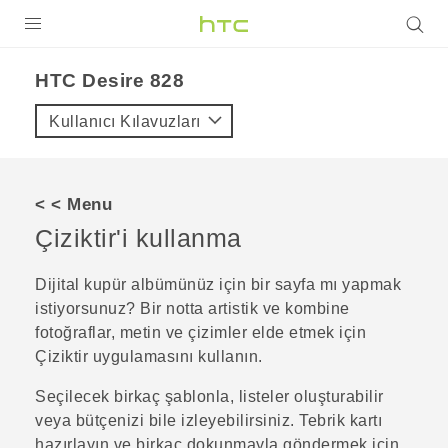
ÜRÜNLER
HTC Desire 828‎
VIVE
Kullanıcı Kılavuzları
G REIGNS
AKILLI TELEFONLAR
< < Menu
VIVERSE
Çiziktir
'i kullanma
DESTEK
Dijital kupür albümünüz için bir sayfa mı yapmak
istiyorsunuz? Bir notta artistik ve kombine
fotoğraflar, metin ve çizimler elde etmek için
Çiziktir
uygulamasını kullanın.
Seçilecek birkaç şablonla, listeler oluşturabilir
veya bütçenizi bile izleyebilirsiniz. Tebrik kartı
hazırlayın ve birkaç dokunmayla göndermek için