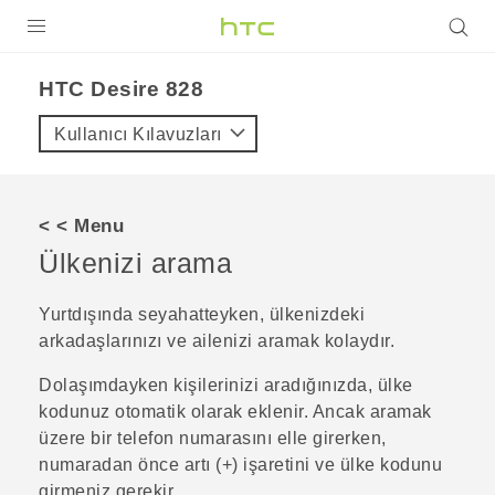
ÜRÜNLER
HTC Desire 828‎
VIVE
Kullanıcı Kılavuzları
G REIGNS
AKILLI TELEFONLAR
< < Menu
VIVERSE
Ülkenizi arama
DESTEK
Yurtdışında seyahatteyken, ülkenizdeki
arkadaşlarınızı ve ailenizi aramak kolaydır.
Dolaşımdayken kişilerinizi aradığınızda, ülke
kodunuz otomatik olarak eklenir. Ancak aramak
üzere bir telefon numarasını elle girerken,
numaradan önce artı (+) işaretini ve ülke kodunu
girmeniz gerekir.