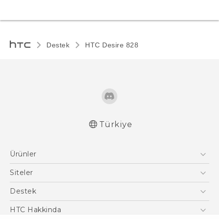
Destek
HTC Desire 828‎
Türkiye
Türk - Pratik Baslama Kilavuzu
Ürünler
Türk - Kullanici Kilavuzu
Türk - Güvenlik vedüzenleme kılavuzu
Akıllı Telefonlar
Siteler
5G
HTC Dev
Destek
VIVE
HTC Research
Destek Merkezi
HTC Hakkinda