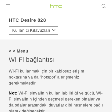
ÜRÜNLER
HTC Desire 828‎
VIVE
Kullanıcı Kılavuzları
G REIGNS
AKILLI TELEFONLAR
< < Menu
VIVERSE
Wi‍-Fi
bağlantısı
DESTEK
Wi‍-Fi
kullanmak için bir kablosuz erişim
noktasına ya da ​“‍hotspot”'a erişmeniz
gerekmektedir.
Not:
Wi‍-Fi
sinyalinin kullanılabilirliği ve gücü,
Wi‍-
Fi
sinyalinin içinden geçmesi gereken binalar ya
da odalar arasındaki duvarlar gibi nesnelere bağlı
olarak değişecektir.