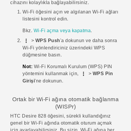
cihazını kolaylıkla bağlayabilirsiniz.
Wi‍-Fi
öğesini açın ve algılanan
Wi‍-Fi
ağları
listesini kontrol edin.
Bkz.
Wi‍-Fi
açma veya kapatma
.
>
WPS Push
'a dokunun ve daha sonra
Wi‍-Fi
yönlendiriciniz üzerindeki WPS
düğmesine basın.
Not:
Wi‍-Fi
Korumalı Kurulum (WPS) PIN
yöntemini kullanmak için,
>
WPS Pin
Girişi
'ne dokunun.
Ortak bir
Wi‍-Fi
ağına otomatik bağlanma
(WISPr)
HTC Desire 828
öğesini, sürekli kullandığınız
genel bir
Wi‍-Fi
ağında otomatik oturum açmak
için ayarlayabilirsiniz. Bu sizin,
Wi‍-Fi
ağına her