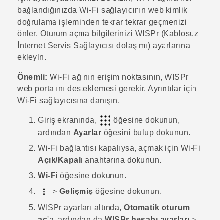
bağlandığınızda
Wi‍-Fi
sağlayıcının web kimlik
doğrulama işleminden tekrar tekrar geçmenizi
önler. Oturum açma bilgilerinizi WISPr (Kablosuz
İnternet Servis Sağlayıcısı dolaşımı) ayarlarına
ekleyin.
Önemli:
Wi‍-Fi
ağının erişim noktasının, WISPr
web portalını desteklemesi gerekir. Ayrıntılar için
Wi‍-Fi
sağlayıcısına danışın.
Giriş
ekranında,
öğesine dokunun,
ardından
Ayarlar
öğesini bulup dokunun.
Wi‍-Fi
bağlantısı kapalıysa, açmak için
Wi‍-Fi
Açık/Kapalı
anahtarına dokunun.
Wi-Fi
öğesine dokunun.
>
Gelişmiş
öğesine dokunun.
WISPr ayarları
altında,
Otomatik oturum
aç
'a, ardından da
WISPr hesabı ayarları
>